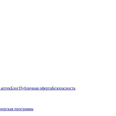
 аптек
Блог
Публичная оферта
Безопасность
нерская программа