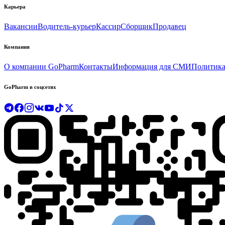
Карьера
Вакансии
Водитель-курьер
Кассир
Сборщик
Продавец
Компания
О компании GoPharm
Контакты
Информация для СМИ
Политика
GoPharm в соцсетях