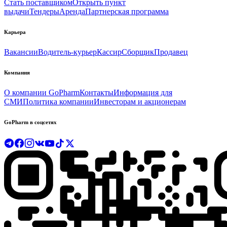
Стать поставщиком
Открыть пункт
выдачи
Тендеры
Аренда
Партнерская программа
Карьера
Вакансии
Водитель-курьер
Кассир
Сборщик
Продавец
Компания
О компании GoPharm
Контакты
Информация для
СМИ
Политика компании
Инвесторам и акционерам
GoPharm в соцсетях