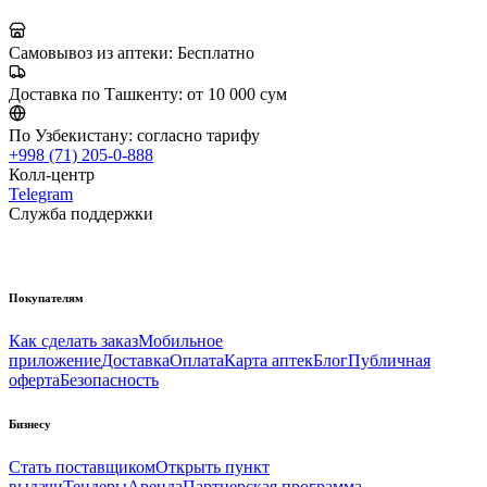
Самовывоз из аптеки:
Бесплатно
Доставка по Ташкенту:
от 10 000 сум
По Узбекистану:
согласно тарифу
+998 (71) 205-0-888
Колл-центр
Telegram
Служба поддержки
Покупателям
Как сделать заказ
Мобильное
приложение
Доставка
Оплата
Карта аптек
Блог
Публичная
оферта
Безопасность
Бизнесу
Стать поставщиком
Открыть пункт
выдачи
Тендеры
Аренда
Партнерская программа