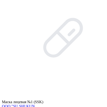
Маска лицевая №1 (SSK)
OOO "SU SHI KUN