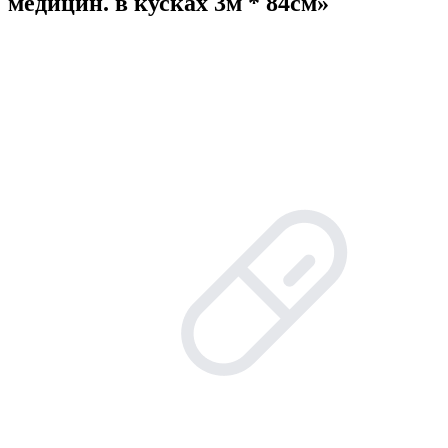
медицин. в кусках 3м * 84см»