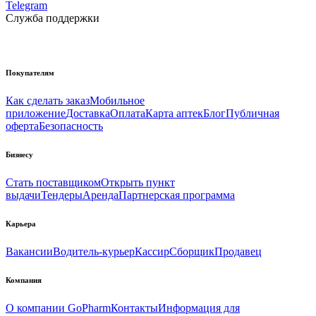
Telegram
Служба поддержки
Покупателям
Как сделать заказ
Мобильное
приложение
Доставка
Оплата
Карта аптек
Блог
Публичная
оферта
Безопасность
Бизнесу
Стать поставщиком
Открыть пункт
выдачи
Тендеры
Аренда
Партнерская программа
Карьера
Вакансии
Водитель-курьер
Кассир
Сборщик
Продавец
Компания
О компании GoPharm
Контакты
Информация для