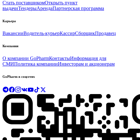
Стать поставщиком
Открыть пункт
выдачи
Тендеры
Аренда
Партнерская программа
Карьера
Вакансии
Водитель-курьер
Кассир
Сборщик
Продавец
Компания
О компании GoPharm
Контакты
Информация для
СМИ
Политика компании
Инвесторам и акционерам
GoPharm в соцсетях