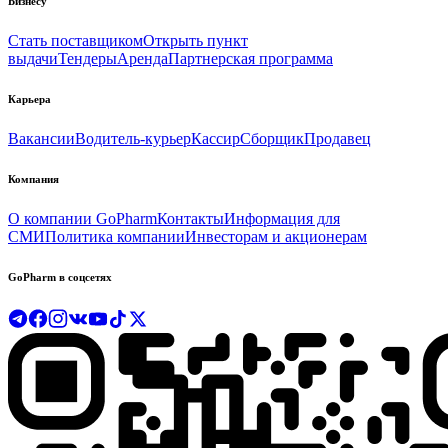
Бизнесу
Стать поставщиком
Открыть пункт
выдачи
Тендеры
Аренда
Партнерская программа
Карьера
Вакансии
Водитель-курьер
Кассир
Сборщик
Продавец
Компания
О компании GoPharm
Контакты
Информация для
СМИ
Политика компании
Инвесторам и акционерам
GoPharm в соцсетях