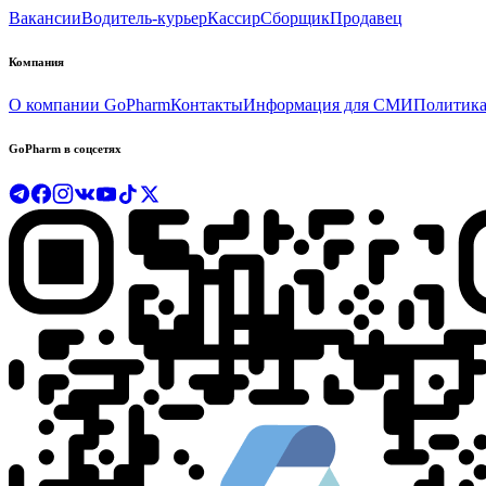
Вакансии
Водитель-курьер
Кассир
Сборщик
Продавец
Компания
О компании GoPharm
Контакты
Информация для СМИ
Политика
GoPharm в соцсетях