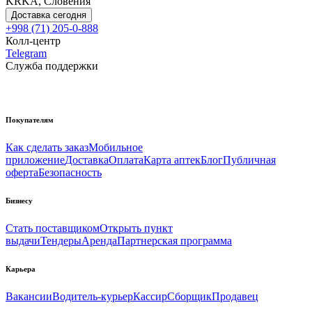
KRKA, Словения
Доставка сегодня
+998 (71) 205-0-888
Колл-центр
Telegram
Служба поддержки
Покупателям
Как сделать заказ
Мобильное
приложение
Доставка
Оплата
Карта аптек
Блог
Публичная
оферта
Безопасность
Бизнесу
Стать поставщиком
Открыть пункт
выдачи
Тендеры
Аренда
Партнерская программа
Карьера
Вакансии
Водитель-курьер
Кассир
Сборщик
Продавец