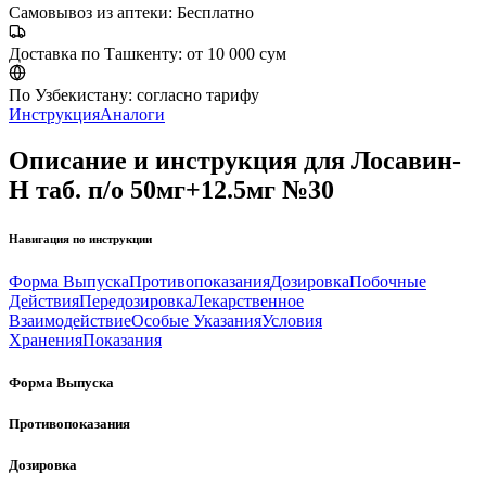
Самовывоз из аптеки:
Бесплатно
Доставка по Ташкенту:
от 10 000 сум
По Узбекистану:
согласно тарифу
Инструкция
Аналоги
Описание и инструкция для Лосавин-
Н таб. п/о 50мг+12.5мг №30
Навигация по инструкции
Форма Выпуска
Противопоказания
Дозировка
Побочные
Действия
Передозировка
Лекарственное
Взаимодействие
Особые Указания
Условия
Хранения
Показания
Форма Выпуска
Противопоказания
Дозировка