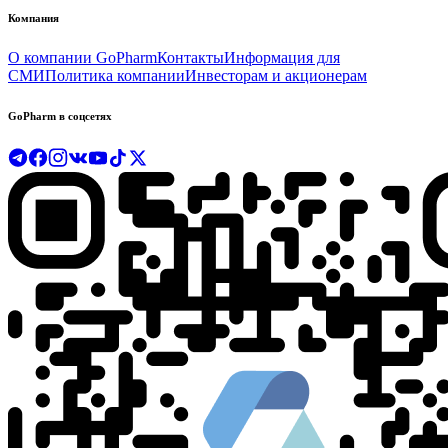
Компания
О компании GoPharm
Контакты
Информация для
СМИ
Политика компании
Инвесторам и акционерам
GoPharm в соцсетях