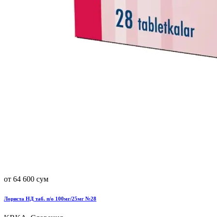
от 64 600 сум
Лориста НД таб. п/о 100мг/25мг №28