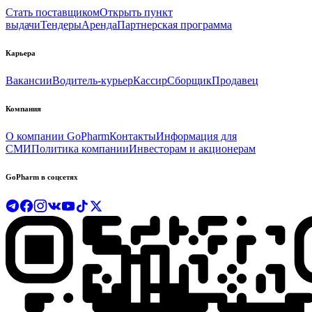
Стать поставщиком
Открыть пункт
выдачи
Тендеры
Аренда
Партнерская программа
Карьера
Вакансии
Водитель-курьер
Кассир
Сборщик
Продавец
Компания
О компании GoPharm
Контакты
Информация для
СМИ
Политика компании
Инвесторам и акционерам
GoPharm в соцсетях