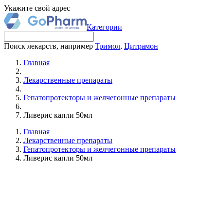
Укажите свой адрес
Категории
Поиск лекарств, например
Тримол
,
Цитрамон
Главная
Лекарственные препараты
Гепатопротекторы и желчегонные препараты
Ливерис капли 50мл
Главная
Лекарственные препараты
Гепатопротекторы и желчегонные препараты
Ливерис капли 50мл