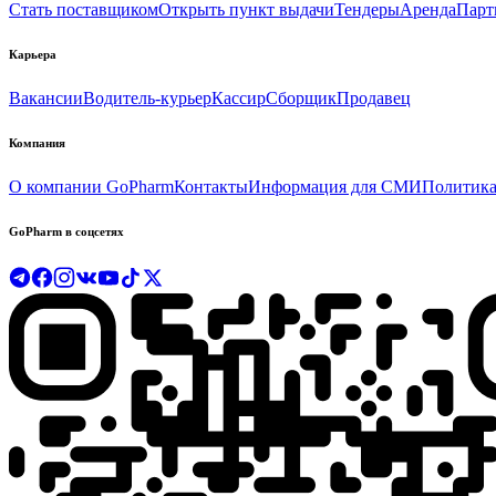
Стать поставщиком
Открыть пункт выдачи
Тендеры
Аренда
Парт
Карьера
Вакансии
Водитель-курьер
Кассир
Сборщик
Продавец
Компания
О компании GoPharm
Контакты
Информация для СМИ
Политика
GoPharm в соцсетях