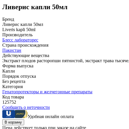
Ливерис капли 50мл
Бренд
Ливерис капли 50мл
Liveris kapli 50ml
Производитель
Блесс лабораторес
Страна происхождения
Пакистан
Действующие вещества
Экстракт плодов расторопши пятнистой, экстракт трава тысяче
Форма выпуска
Капли
Порядок отпуска
Без рецепта
Категория
Гепатопротекторы и желчегонные препараты
Код товара
125752
Сообщить о неточности
Удобная онлайн оплата
В корзину
Цена действует только при заказе на сайте