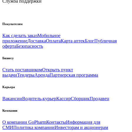
Служба поддержки
Покупателям
Как сделать заказ
Мобильное
приложение
Доставка
Оплата
Карта аптек
Блог
Публичная
оферта
Безопасность
Бизнесу
Стать поставщиком
Открыть пункт
выдачи
Тендеры
Аренда
Партнерская программа
Карьера
Вакансии
Водитель-курьер
Кассир
Сборщик
Продавец
Компания
О компании GoPharm
Контакты
Информация для
СМИ
Политика компании
Инвесторам и акционерам