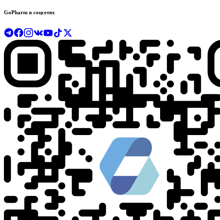
GoPharm в соцсетях