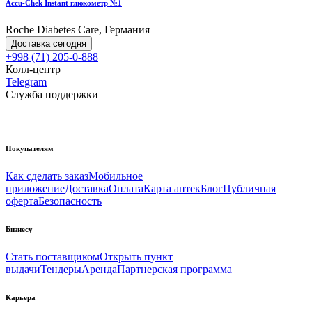
Accu-Chek Instant глюкометр №1
Roche Diabetes Care, Германия
Доставка сегодня
+998 (71) 205-0-888
Колл-центр
Telegram
Служба поддержки
Покупателям
Как сделать заказ
Мобильное
приложение
Доставка
Оплата
Карта аптек
Блог
Публичная
оферта
Безопасность
Бизнесу
Стать поставщиком
Открыть пункт
выдачи
Тендеры
Аренда
Партнерская программа
Карьера