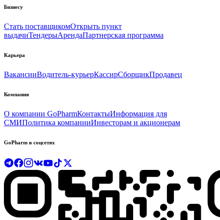
Бизнесу
Стать поставщиком
Открыть пункт
выдачи
Тендеры
Аренда
Партнерская программа
Карьера
Вакансии
Водитель-курьер
Кассир
Сборщик
Продавец
Компания
О компании GoPharm
Контакты
Информация для
СМИ
Политика компании
Инвесторам и акционерам
GoPharm в соцсетях