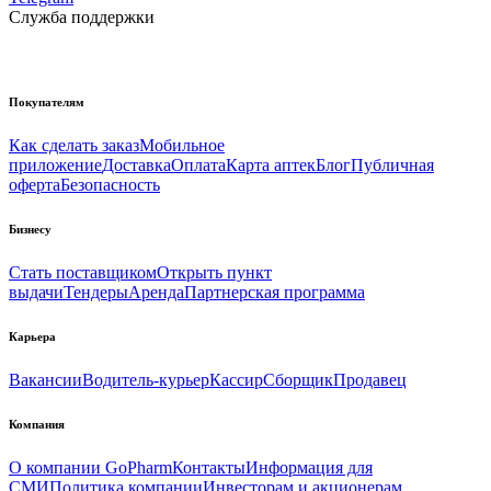
Служба поддержки
Покупателям
Как сделать заказ
Мобильное
приложение
Доставка
Оплата
Карта аптек
Блог
Публичная
оферта
Безопасность
Бизнесу
Стать поставщиком
Открыть пункт
выдачи
Тендеры
Аренда
Партнерская программа
Карьера
Вакансии
Водитель-курьер
Кассир
Сборщик
Продавец
Компания
О компании GoPharm
Контакты
Информация для
СМИ
Политика компании
Инвесторам и акционерам