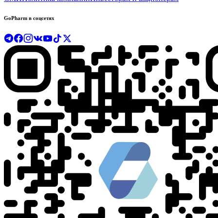
GoPharm в соцсетях