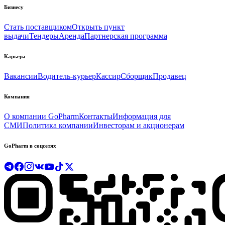
Бизнесу
Стать поставщиком
Открыть пункт
выдачи
Тендеры
Аренда
Партнерская программа
Карьера
Вакансии
Водитель-курьер
Кассир
Сборщик
Продавец
Компания
О компании GoPharm
Контакты
Информация для
СМИ
Политика компании
Инвесторам и акционерам
GoPharm в соцсетях