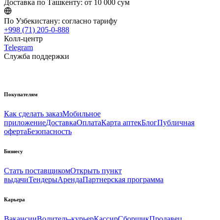
Доставка по Ташкенту:
от 10 000 сум
По Узбекистану:
согласно тарифу
+998 (71) 205-0-888
Колл-центр
Telegram
Служба поддержки
Покупателям
Как сделать заказ
Мобильное
приложение
Доставка
Оплата
Карта аптек
Блог
Публичная
оферта
Безопасность
Бизнесу
Стать поставщиком
Открыть пункт
выдачи
Тендеры
Аренда
Партнерская программа
Карьера
Вакансии
Водитель-курьер
Кассир
Сборщик
Продавец