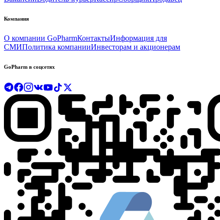
Компания
О компании GoPharm
Контакты
Информация для
СМИ
Политика компании
Инвесторам и акционерам
GoPharm в соцсетях