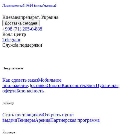
Ларитилен таб. №20 (мята/малина)
Киевмедпрепарат, Украина
Доставка сегодня
+998 (71) 205-0-888
Колл-центр
Telegram
Служба поддержки
Покупателям
Как сделать заказ
Мобильное
приложение
Доставка
Оплата
Карта аптек
Блог
Публичная
оферта
Безопасность
Бизнесу
Стать поставщиком
Открыть пункт
выдачи
Тендеры
Аренда
Партнерская программа
Карьера