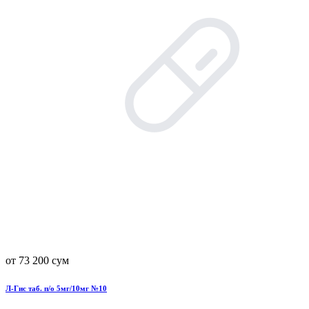
от 73 200 сум
Л-Гис таб. п/о 5мг/10мг №10