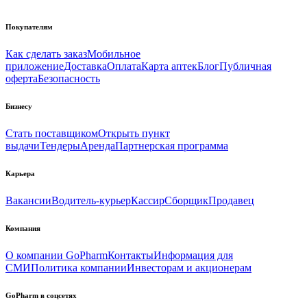
Покупателям
Как сделать заказ
Мобильное
приложение
Доставка
Оплата
Карта аптек
Блог
Публичная
оферта
Безопасность
Бизнесу
Стать поставщиком
Открыть пункт
выдачи
Тендеры
Аренда
Партнерская программа
Карьера
Вакансии
Водитель-курьер
Кассир
Сборщик
Продавец
Компания
О компании GoPharm
Контакты
Информация для
СМИ
Политика компании
Инвесторам и акционерам
GoPharm в соцсетях