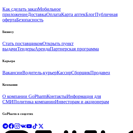
Как сделать заказ
Мобильное
приложение
Доставка
Оплата
Карта аптек
Блог
Публичная
оферта
Безопасность
Бизнесу
Стать поставщиком
Открыть пункт
выдачи
Тендеры
Аренда
Партнерская программа
Карьера
Вакансии
Водитель-курьер
Кассир
Сборщик
Продавец
Компания
О компании GoPharm
Контакты
Информация для
СМИ
Политика компании
Инвесторам и акционерам
GoPharm в соцсетях