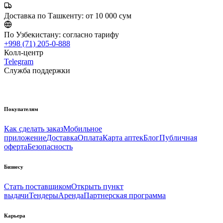
Доставка по Ташкенту:
от 10 000 сум
По Узбекистану:
согласно тарифу
+998 (71) 205-0-888
Колл-центр
Telegram
Служба поддержки
Покупателям
Как сделать заказ
Мобильное
приложение
Доставка
Оплата
Карта аптек
Блог
Публичная
оферта
Безопасность
Бизнесу
Стать поставщиком
Открыть пункт
выдачи
Тендеры
Аренда
Партнерская программа
Карьера