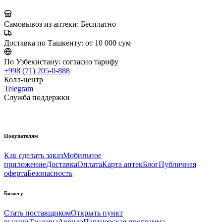
Самовывоз из аптеки:
Бесплатно
Доставка по Ташкенту:
от 10 000 сум
По Узбекистану:
согласно тарифу
+998 (71) 205-0-888
Колл-центр
Telegram
Служба поддержки
Покупателям
Как сделать заказ
Мобильное
приложение
Доставка
Оплата
Карта аптек
Блог
Публичная
оферта
Безопасность
Бизнесу
Стать поставщиком
Открыть пункт
выдачи
Тендеры
Аренда
Партнерская программа