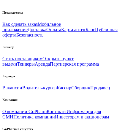
Покупателям
Как сделать заказ
Мобильное
приложение
Доставка
Оплата
Карта аптек
Блог
Публичная
оферта
Безопасность
Бизнесу
Стать поставщиком
Открыть пункт
выдачи
Тендеры
Аренда
Партнерская программа
Карьера
Вакансии
Водитель-курьер
Кассир
Сборщик
Продавец
Компания
О компании GoPharm
Контакты
Информация для
СМИ
Политика компании
Инвесторам и акционерам
GoPharm в соцсетях