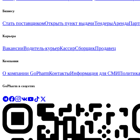
Бизнесу
Стать поставщиком
Открыть пункт выдачи
Тендеры
Аренда
Парт
Карьера
Вакансии
Водитель-курьер
Кассир
Сборщик
Продавец
Компания
О компании GoPharm
Контакты
Информация для СМИ
Политика
GoPharm в соцсетях