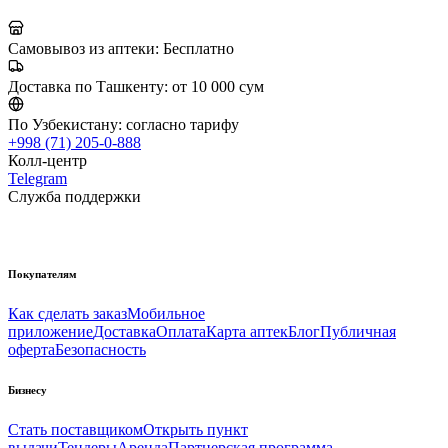
Самовывоз из аптеки:
Бесплатно
Доставка по Ташкенту:
от 10 000 сум
По Узбекистану:
согласно тарифу
+998 (71) 205-0-888
Колл-центр
Telegram
Служба поддержки
Покупателям
Как сделать заказ
Мобильное
приложение
Доставка
Оплата
Карта аптек
Блог
Публичная
оферта
Безопасность
Бизнесу
Стать поставщиком
Открыть пункт
выдачи
Тендеры
Аренда
Партнерская программа