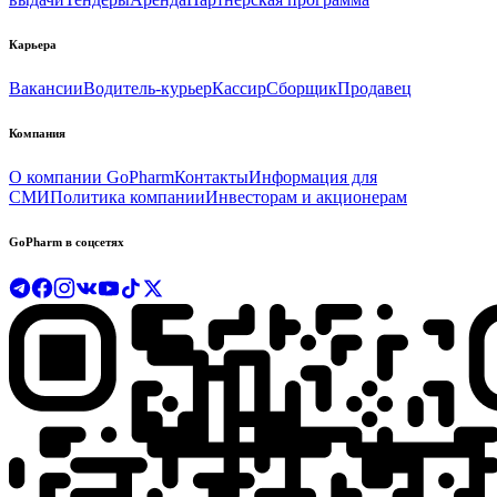
Карьера
Вакансии
Водитель-курьер
Кассир
Сборщик
Продавец
Компания
О компании GoPharm
Контакты
Информация для
СМИ
Политика компании
Инвесторам и акционерам
GoPharm в соцсетях