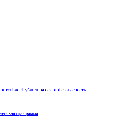
 аптек
Блог
Публичная оферта
Безопасность
нерская программа