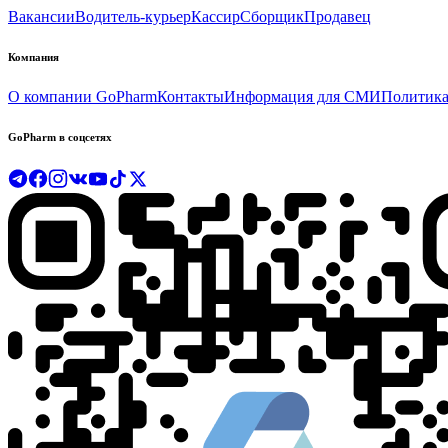
Вакансии
Водитель-курьер
Кассир
Сборщик
Продавец
Компания
О компании GoPharm
Контакты
Информация для СМИ
Политика
GoPharm в соцсетях