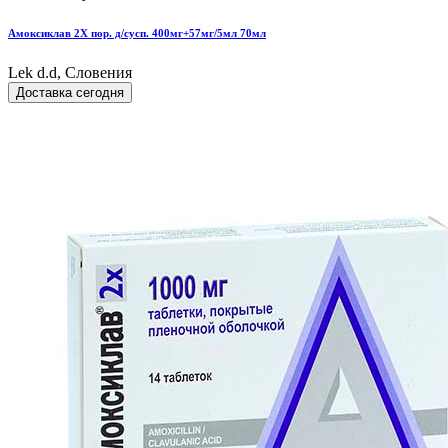
Амоксиклав 2Х пор. д/сусп. 400мг+57мг/5мл 70мл
Lek d.d, Словения
Доставка сегодня