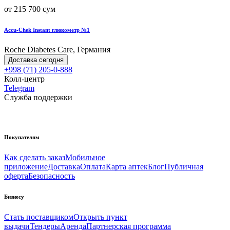
от 215 700 сум
Accu-Chek Instant глюкометр №1
Roche Diabetes Care, Германия
Доставка сегодня
+998 (71) 205-0-888
Колл-центр
Telegram
Служба поддержки
Покупателям
Как сделать заказ
Мобильное
приложение
Доставка
Оплата
Карта аптек
Блог
Публичная
оферта
Безопасность
Бизнесу
Стать поставщиком
Открыть пункт
выдачи
Тендеры
Аренда
Партнерская программа