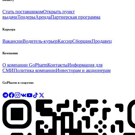
Стать поставщиком
Открыть пункт
выдачи
Тендеры
Аренда
Партнерская программа
Карьера
Вакансии
Водитель-курьер
Кассир
Сборщик
Продавец
Компания
О компании GoPharm
Контакты
Информация для
СМИ
Политика компании
Инвесторам и акционерам
GoPharm в соцсетях