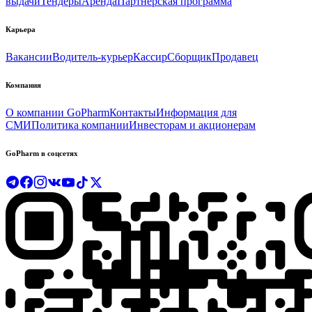
выдачи
Тендеры
Аренда
Партнерская программа
Карьера
Вакансии
Водитель-курьер
Кассир
Сборщик
Продавец
Компания
О компании GoPharm
Контакты
Информация для
СМИ
Политика компании
Инвесторам и акционерам
GoPharm в соцсетях