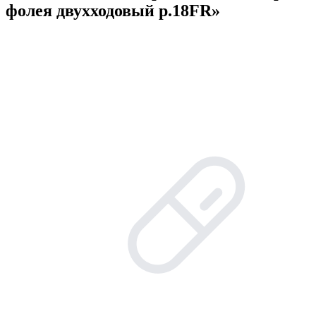
фолея двухходовый р.18FR»