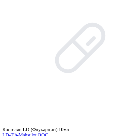
Кастелян LD (Флукарцин) 10мл
LD-Tib-Mahsulot ООО