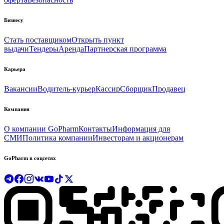
Бизнесу
Стать поставщиком
Открыть пункт
выдачи
Тендеры
Аренда
Партнерская программа
Карьера
Вакансии
Водитель-курьер
Кассир
Сборщик
Продавец
Компания
О компании GoPharm
Контакты
Информация для
СМИ
Политика компании
Инвесторам и акционерам
GoPharm в соцсетях