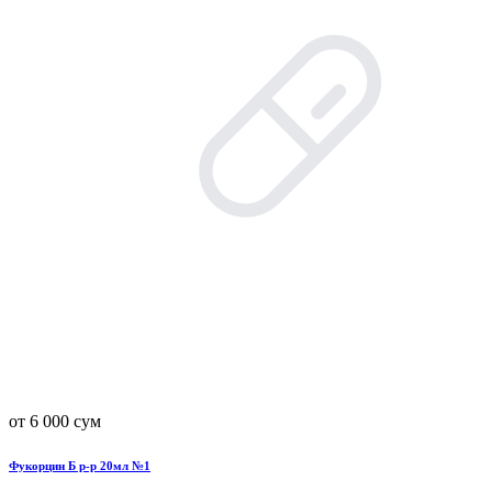
от 6 000 сум
Фукорцин Б р-р 20мл №1