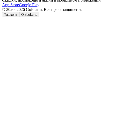
Скидки, промокоды и акции в мобильном приложении
App Store
Google Play
© 2020–2026 GoPharm. Все права защищены.
Ташкент
O‘zbekcha