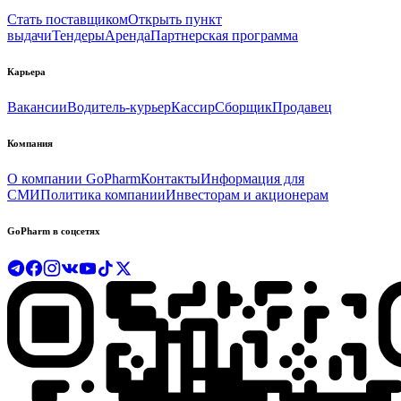
Стать поставщиком
Открыть пункт
выдачи
Тендеры
Аренда
Партнерская программа
Карьера
Вакансии
Водитель-курьер
Кассир
Сборщик
Продавец
Компания
О компании GoPharm
Контакты
Информация для
СМИ
Политика компании
Инвесторам и акционерам
GoPharm в соцсетях