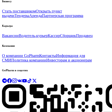
Бизнесу
Стать поставщиком
Открыть пункт
выдачи
Тендеры
Аренда
Партнерская программа
Карьера
Вакансии
Водитель-курьер
Кассир
Сборщик
Продавец
Компания
О компании GoPharm
Контакты
Информация для
СМИ
Политика компании
Инвесторам и акционерам
GoPharm в соцсетях