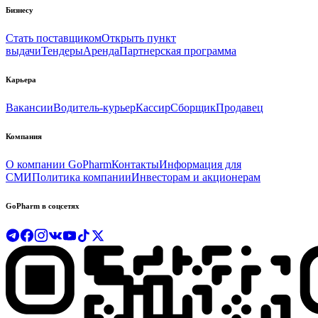
Бизнесу
Стать поставщиком
Открыть пункт
выдачи
Тендеры
Аренда
Партнерская программа
Карьера
Вакансии
Водитель-курьер
Кассир
Сборщик
Продавец
Компания
О компании GoPharm
Контакты
Информация для
СМИ
Политика компании
Инвесторам и акционерам
GoPharm в соцсетях