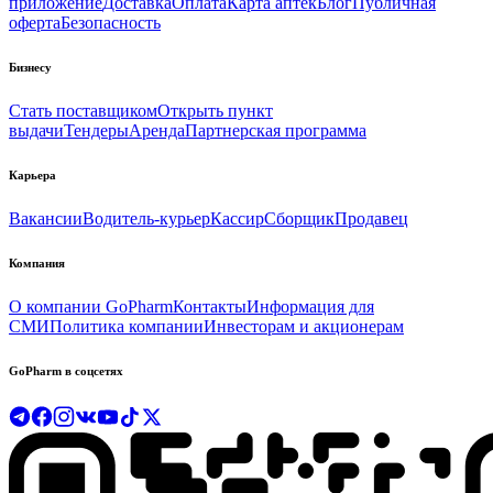
приложение
Доставка
Оплата
Карта аптек
Блог
Публичная
оферта
Безопасность
Бизнесу
Стать поставщиком
Открыть пункт
выдачи
Тендеры
Аренда
Партнерская программа
Карьера
Вакансии
Водитель-курьер
Кассир
Сборщик
Продавец
Компания
О компании GoPharm
Контакты
Информация для
СМИ
Политика компании
Инвесторам и акционерам
GoPharm в соцсетях