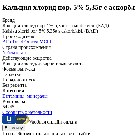
Кальция хлорид пор. 5% 5,35г с аскорб.
Бренд
Кальция хлорид пор. 5% 5,35г с аскорб.кисл. (БАД)
Kalsiya xlorid por. 5% 5,35g s askorb.kisl. (BAD)
Производитель
Alfa Trend Omega MChJ
Страна происхождения
Узбекистан
Действующие вещества
Кальция хлорид, аскорбиновая кислота
Форма выпуска
Таблетки
Порядок отпуска
Без рецепта
Категория
Витамины, минералы
Код товара
54245
Сообщить о неточности
Удобная онлайн оплата
В корзину
Цена действует только при заказе на сайте