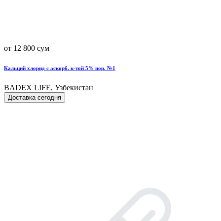
от 12 800 сум
Кальций хлорид с аскорб. к-той 5% пор. №1
BADEX LIFE, Узбекистан
Доставка сегодня