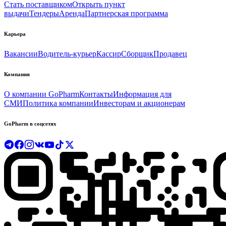
Стать поставщиком
Открыть пункт
выдачи
Тендеры
Аренда
Партнерская программа
Карьера
Вакансии
Водитель-курьер
Кассир
Сборщик
Продавец
Компания
О компании GoPharm
Контакты
Информация для
СМИ
Политика компании
Инвесторам и акционерам
GoPharm в соцсетях