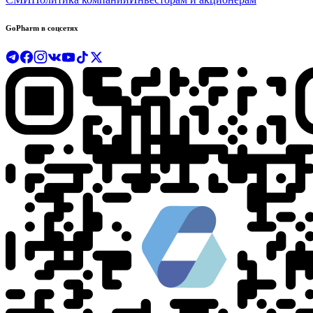
GoPharm в соцсетях