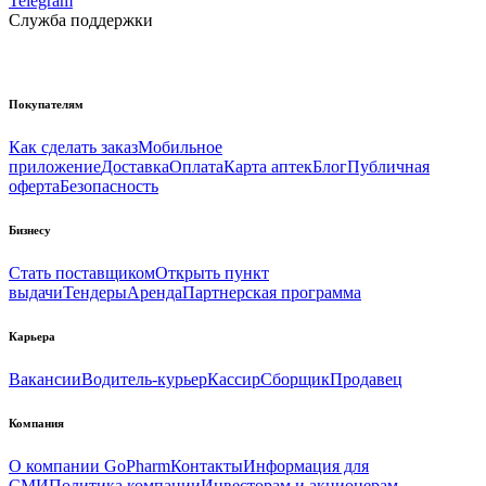
Telegram
Служба поддержки
Покупателям
Как сделать заказ
Мобильное
приложение
Доставка
Оплата
Карта аптек
Блог
Публичная
оферта
Безопасность
Бизнесу
Стать поставщиком
Открыть пункт
выдачи
Тендеры
Аренда
Партнерская программа
Карьера
Вакансии
Водитель-курьер
Кассир
Сборщик
Продавец
Компания
О компании GoPharm
Контакты
Информация для
СМИ
Политика компании
Инвесторам и акционерам