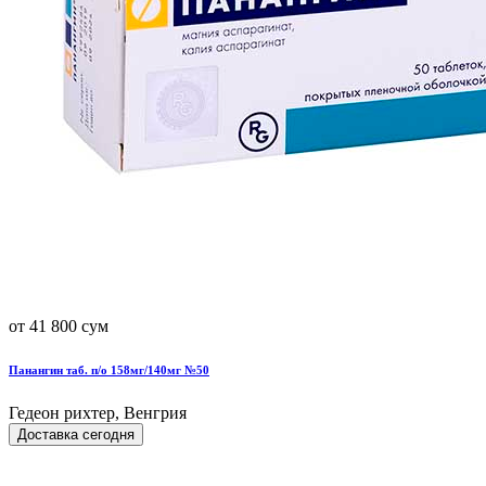
от 41 800 сум
Панангин таб. п/о 158мг/140мг №50
Гедеон рихтер, Венгрия
Доставка сегодня