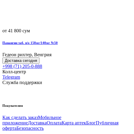
от 41 800 сум
Панангин таб. п/о 158мг/140мг №50
Гедеон рихтер, Венгрия
Доставка сегодня
+998 (71) 205-0-888
Колл-центр
Telegram
Служба поддержки
Покупателям
Как сделать заказ
Мобильное
приложение
Доставка
Оплата
Карта аптек
Блог
Публичная
оферта
Безопасность