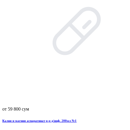
от 59 800 сум
Калия и магния аспарагинат р-р д/инф. 200мл №1