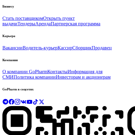
Бизнесу
Стать поставщиком
Открыть пункт
выдачи
Тендеры
Аренда
Партнерская программа
Карьера
Вакансии
Водитель-курьер
Кассир
Сборщик
Продавец
Компания
О компании GoPharm
Контакты
Информация для
СМИ
Политика компании
Инвесторам и акционерам
GoPharm в соцсетях