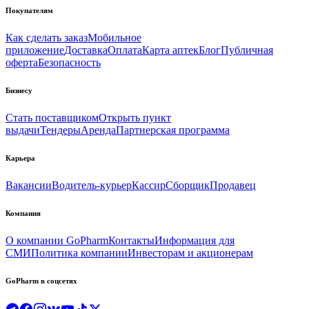
Покупателям
Как сделать заказ
Мобильное
приложение
Доставка
Оплата
Карта аптек
Блог
Публичная
оферта
Безопасность
Бизнесу
Стать поставщиком
Открыть пункт
выдачи
Тендеры
Аренда
Партнерская программа
Карьера
Вакансии
Водитель-курьер
Кассир
Сборщик
Продавец
Компания
О компании GoPharm
Контакты
Информация для
СМИ
Политика компании
Инвесторам и акционерам
GoPharm в соцсетях