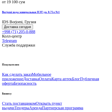
от 19 100 сум
Borjomi вода минеральная ПЭТ уп. 0.75л №1
IDS Borjomi, Грузия
Доставка сегодня
+998 (71) 205-0-888
Колл-центр
Telegram
Служба поддержки
Покупателям
Как сделать заказ
Мобильное
приложение
Доставка
Оплата
Карта аптек
Блог
Публичная
оферта
Безопасность
Бизнесу
Стать поставщиком
Открыть пункт
выдачи
Тендеры
Аренда
Партнерская программа