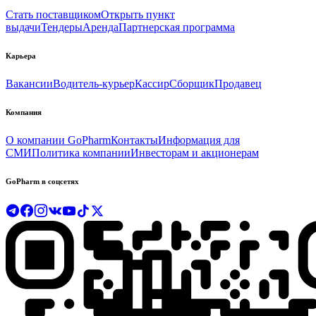
Стать поставщиком
Открыть пункт
выдачи
Тендеры
Аренда
Партнерская программа
Карьера
Вакансии
Водитель-курьер
Кассир
Сборщик
Продавец
Компания
О компании GoPharm
Контакты
Информация для
СМИ
Политика компании
Инвесторам и акционерам
GoPharm в соцсетях