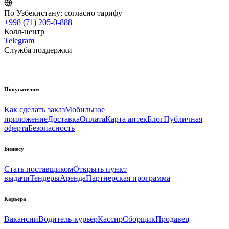
По Узбекистану:
согласно тарифу
+998 (71) 205-0-888
Колл-центр
Telegram
Служба поддержки
Покупателям
Как сделать заказ
Мобильное
приложение
Доставка
Оплата
Карта аптек
Блог
Публичная
оферта
Безопасность
Бизнесу
Стать поставщиком
Открыть пункт
выдачи
Тендеры
Аренда
Партнерская программа
Карьера
Вакансии
Водитель-курьер
Кассир
Сборщик
Продавец