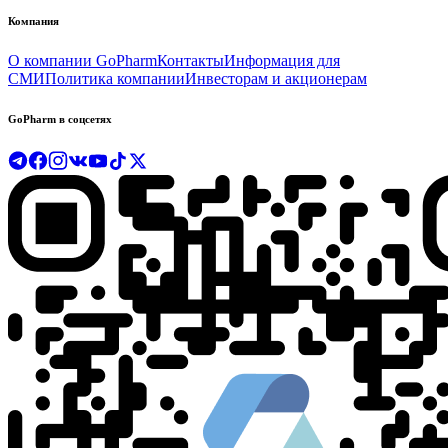
Компания
О компании GoPharm
Контакты
Информация для
СМИ
Политика компании
Инвесторам и акционерам
GoPharm в соцсетях