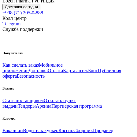
Lozen Pharma Pvt, Индия
Доставка сегодня
+998 (71) 205-0-888
Колл-центр
Telegram
Служба поддержки
Покупателям
Как сделать заказ
Мобильное
приложение
Доставка
Оплата
Карта аптек
Блог
Публичная
оферта
Безопасность
Бизнесу
Стать поставщиком
Открыть пункт
выдачи
Тендеры
Аренда
Партнерская программа
Карьера
Вакансии
Водитель-курьер
Кассир
Сборщик
Продавец