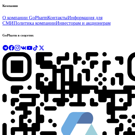
Компания
О компании GoPharm
Контакты
Информация для
СМИ
Политика компании
Инвесторам и акционерам
GoPharm в соцсетях