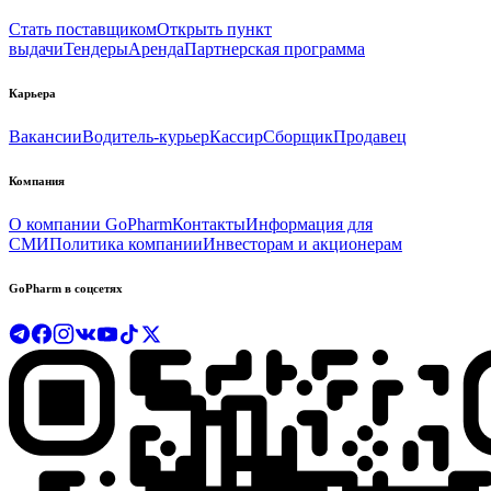
Стать поставщиком
Открыть пункт
выдачи
Тендеры
Аренда
Партнерская программа
Карьера
Вакансии
Водитель-курьер
Кассир
Сборщик
Продавец
Компания
О компании GoPharm
Контакты
Информация для
СМИ
Политика компании
Инвесторам и акционерам
GoPharm в соцсетях