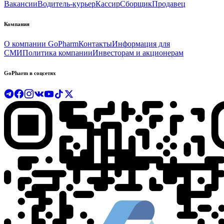
Вакансии
Водитель-курьер
Кассир
Сборщик
Продавец
Компания
О компании GoPharm
Контакты
Информация для
СМИ
Политика компании
Инвесторам и акционерам
GoPharm в соцсетях