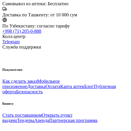
Самовывоз из аптеки:
Бесплатно
Доставка по Ташкенту:
от 10 000 сум
По Узбекистану:
согласно тарифу
+998 (71) 205-0-888
Колл-центр
Telegram
Служба поддержки
Покупателям
Как сделать заказ
Мобильное
приложение
Доставка
Оплата
Карта аптек
Блог
Публичная
оферта
Безопасность
Бизнесу
Стать поставщиком
Открыть пункт
выдачи
Тендеры
Аренда
Партнерская программа