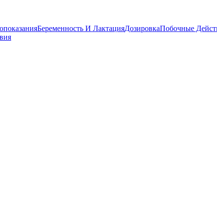
опоказания
Беременность И Лактация
Дозировка
Побочные Дейст
вия