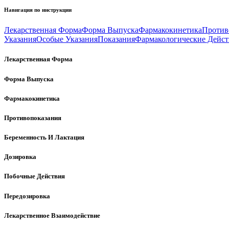
Навигация по инструкции
Лекарственная Форма
Форма Выпуска
Фармакокинетика
Против
Указания
Особые Указания
Показания
Фармакологические Дейст
Лекарственная Форма
Форма Выпуска
Фармакокинетика
Противопоказания
Беременность И Лактация
Дозировка
Побочные Действия
Передозировка
Лекарственное Взаимодействие