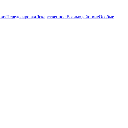
вия
Передозировка
Лекарственное Взаимодействие
Особые