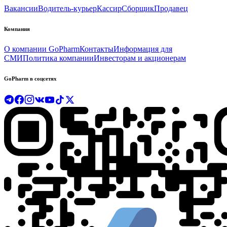
Вакансии
Водитель-курьер
Кассир
Сборщик
Продавец
Компания
О компании GoPharm
Контакты
Информация для
СМИ
Политика компании
Инвесторам и акционерам
GoPharm в соцсетях